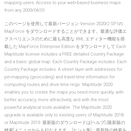
mapping users: Access to your web-based business maps
from any 2009/04/01
このページを使用して最新バージョン Version 2020r2 SP1の
MapForce をダウンロードすることができます。最適な評価エ
クスペリエンスのために最も高度な XML エディター機能を搭
載した MapForce Enterprise Edition をダウンロードして Each
Maptitude license includes a FREE detailed Country Package
and a basic global map. Each Country Package includes: Each
Country Package includes: A street layer with addresses for
pin-mapping (geocoding) and travel-time information for
computing routes and drive-time rings. Maptitude 2020
enables you to create the maps you need more quickly, with
better accuracy, more attractively, and with the most
powerful analytical tools available. The Maptitude 2020
upgrade is available only to existing users of Maptitude 2018
or Maptitude 2019. 最新版のダウンロードは[ヘルプ]-[最新版の
検索]メニューからも行なえます。 [ヒント集]：最新版の検索を