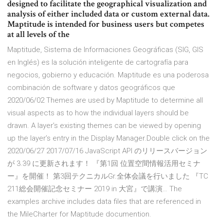
designed to facilitate the geographical visualization and
analysis of either included data or custom external data.
Maptitude is intended for business users but competes
at all levels of the
Maptitude, Sistema de Informaciones Geográficas (SIG, GIS
en Inglés) es la solución inteligente de cartografía para
negocios, gobierno y educación. Maptitude es una poderosa
combinación de software y datos geográficos que
2020/06/02 Themes are used by Maptitude to determine all
visual aspects as to how the individual layers should be
drawn. A layer’s existing themes can be viewed by opening
up the layer’s entry in the Display Manager.Double click on the
2020/06/27 2017/07/16 JavaScript API のリリースバージョン
が 3.39 に更新されます！ 『第1回 位置空間情報活用セミナ
ー』を開催！ 第3回テクニカルGr.全体会議を行いました 『TC
211総会開催記念セミナー 2019 in 大宮』で講演… The
examples archive includes data files that are referenced in
the MileCharter for Maptitude documention.