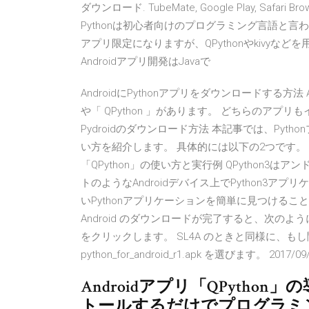
ダウンロード. TubeMate, Google Play, Saf
Pythonは初心者向けのプログラミング言語と言わ
アプリ限定になりますが、QPythonやkivy
Androidアプリ開発はJavaで
AndroidにPythonアプリをダウンロードする方法 A
や「 QPython 」があります。 どちらのアプ
Pydroidのダウンロード方法 本記事では、Pytho
い方を紹介します。 具体的には以下の2つです。 ・And
「QPython」の使い方と実行例 QPython3は
トのようなAndroidデバイス上でPython3
いPythonアプリケーションを簡単に見つけることが
Android のダウンロードが完了すると、次のよう
をクリックします。 SL4A のときと同様に、もし聞いてこ
python_for_android_r1.apk を選びます。 2017/09/2
Androidアプリ「QPython
トールするだけでプログラミ