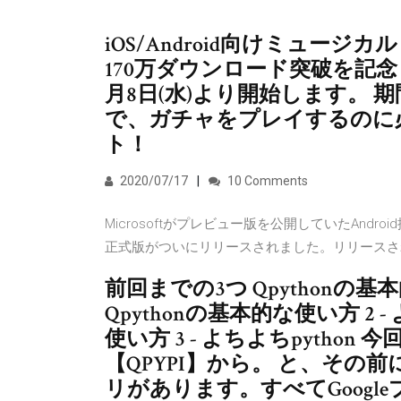
iOS/Android向けミュー
170万ダウンロード突破を記
月8日(水)より開始します。
で、ガチャをプレイするのに
ト！
2020/07/17
10 Comments
Microsoftがプレビュー版を公開していたAndroid
正式版がついにリリースされました。リリースさ
前回までの3つ Qpythonの基本
Qpythonの基本的な使い方 2 - 
使い方 3 - よちよちpytho
【QPYPI】から。 と、その前
リがあります。すべてGoogl