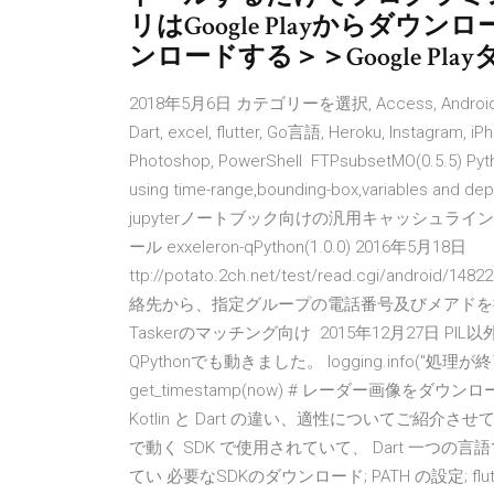
リはGoogle Playからダウンロ
ンロードする＞＞Google Pl
2018年5月6日 カテゴリーを選択, Access, Android, Ardui
Dart, excel, flutter, Go言語, Heroku, Instagram, iPho
Photoshop, PowerShell FTPsubsetMO(0.5.5) Pytho
using time-range,bounding-box,variables and d
jupyterノートブック向けの汎用キャッシュラインマジ
ール exxeleron-qPython(1.0.0) 2016年5月18日
ttp://potato.2ch.net/test/read.cgi/andr
絡先から、指定グループの電話番号及びメアドを
Taskerのマッチング向け 2015年12月27日 P
QPythonでも動きました。 logging.info("処理が終了しまし
get_timestamp(now) # レーダー画像をダウンロード
Kotlin と Dart の違い、適性についてご紹介させて頂きます
で動く SDK で使用されていて、 Dart 一つの言語で
てい 必要なSDKのダウンロード; PATH の設定; flut