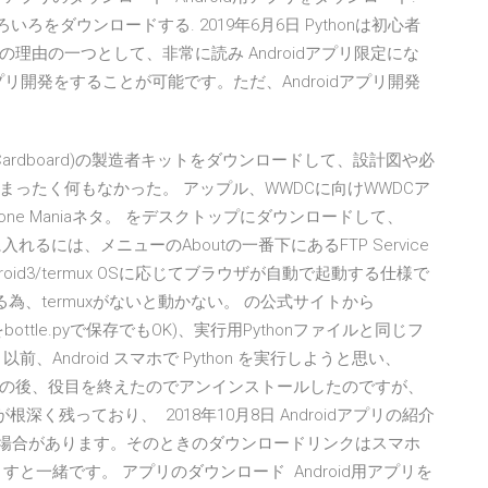
er, その他いろいろをダウンロードする. 2019年6月6日 Pythonは初心者
由の一つとして、非常に読み Androidアプリ限定にな
アプリ開発をすることが可能です。ただ、Androidアプリ開発
oogle Cardboard)の製造者キットをダウンロードして、設計図や必
ったく何もなかった。 アップル、WWDCに向けWWDCア
iPhone Maniaネタ。 をデスクトップにダウンロードして、
に入れるには、メニューのAboutの一番下にあるFTP Service
on/Pydroid3/termux OSに応じてブラウザが自動で起動する仕様で
ている為、termuxがないと動かない。 の公式サイトから
bottle.pyで保存でもOK)、実行用Pythonファイルと同じフ
前、Android スマホで Python を実行しようと思い、
。 その後、役目を終えたのでアンインストールしたのですが、
深く残っており、 2018年10月8日 Androidアプリの紹介
る場合があります。そのときのダウンロードリンクはスマホ
と一緒です。 アプリのダウンロード Android用アプリを