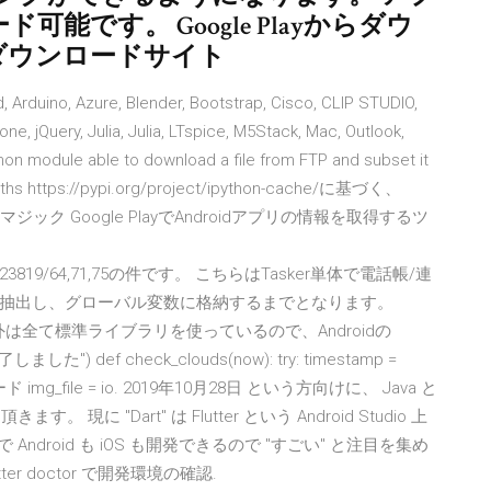
ード可能です。 Google Playからダウ
ayダウンロードサイト
no, Azure, Blender, Bootstrap, Cisco, CLIP STUDIO,
ne, jQuery, Julia, Julia, LTspice, M5Stack, Mac, Outlook,
n module able to download a file from FTP and subset it
epths https://pypi.org/project/ipython-cache/に基づく、
ック Google PlayでAndroidアプリの情報を取得するツ
oid/1482223819/64,71,75の件です。 こちらはTasker単体で電話帳/連
抽出し、グローバル変数に格納するまでとなります。
IL以外は全て標準ライブラリを使っているので、Androidの
た") def check_clouds(now): try: timestamp =
 img_file = io. 2019年10月28日 という方向けに、 Java と
。 現に "Dart" は Flutter という Android Studio 上
 Android も iOS も開発できるので "すごい" と注目を集め
ter doctor で開発環境の確認.