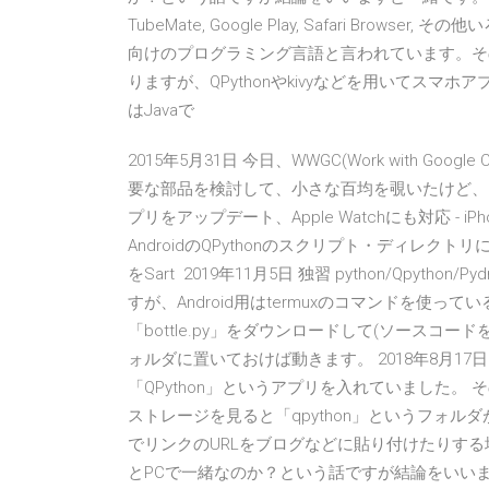
TubeMate, Google Play, Safari Brows
向けのプログラミング言語と言われています。その理
りますが、QPythonやkivyなどを用いてスマホ
はJavaで
2015年5月31日 今日、WWGC(Work with G
要な部品を検討して、小さな百均を覗いたけど、ま
プリをアップデート、Apple Watchにも対応 - 
AndroidのQPythonのスクリプト・ディレクトリ
をSart 2019年11月5日 独習 python/Qpyth
すが、Android用はtermuxのコマンドを使っ
「bottle.py」をダウンロードして(ソースコードを
ォルダに置いておけば動きます。 2018年8月17日 以
「QPython」というアプリを入れていました
ストレージを見ると「qpython」というフォルダが根
でリンクのURLをブログなどに貼り付けたりす
とPCで一緒なのか？という話ですが結論をいいます