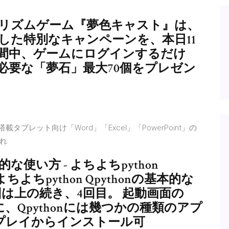
ジカルリズムゲーム『夢色キャスト』は、
念した特別なキャンペーンを、本日11
 期間中、ゲームにログインするだけ
必要な「夢石」最大70個をプレゼン
搭載タブレット向け「Word」「Excel」「PowerPoint」の
れ
的な使い方 - よちよちpython
よちよちpython Qpythonの基本的な
n 今回は上の続き、4回目。 起動画面の
に、Qpythonには幾つかの種類のアプ
eプレイからインストール可