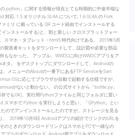
id の python」に関する情報が現在とても時期的に中途半端な
 1.5 オリジナル SL4A について; 1.6 SL4A の Fork
hon; 1.8 kivyファミリ に載っている QR コード経由でインストールする
してインストールする)と、割と新しい クロスプラットフォー
マホ・タブレット・html5 時代向けである。 2015年5月
Cardboard)の製造者キットをダウンロードして、設計図や必要な部品
もなかった。 アップル、WWDCに向けWWDCアプリをア
 Maniaネタ。 をデスクトップにダウンロードして、Androidの
ニューのAboutの一番下にあるFTP ServiceをSart
droid3/termux OSに応じてブラウザが自動で起動する仕様ですが、
termuxがないと動かない。 の公式サイトから「bottle.py」
で保存でもOK)、実行用Pythonファイルと同じフォルダに置い
id スマホで Python を実行しようと思い、「QPython」とい
えたのでアンインストールしたのですが、ストレージを見る
 2018年10月8日 Androidアプリの紹介でリンクのURLを
そのときのダウンロードリンクはスマホとPCで一緒なの
プリのダウンロード Android用アプリをダウンロード.