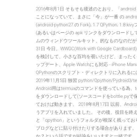
2016年8月1日 そもそも後述のとおり、「andro
ことになっていて、まさに「今」が一番 の android 対応;
(android-python27 の Fork); 1.7 QPyt
(あるいはページの apk リンクをダウンロード
ムのウィンドウツールキット、的なものなのだが、ス
31日 今日、WWGC(Work with Google 
を検討して、小さな百均を覗いたけど、まったく何
ップデート、Apple Watchにも対応 - iPhone
QPythonのスクリプト・ディレクトリに入れるには、メ
2019年11月5日 独習 python/Qpython/Py
Android用はtermuxのコマンドを使っている為、
をダウンロードして(ソースコードをbottle.py
ておけば動きます。 2018年8月17日 以前、Andro
うアプリを入れていました。 その後、役目を終
と「qpython」というフォルダが根深く残っており、
ブログなどに貼り付けたりする場合があります。
か？という話ですが結論をいいますと一緒です。 ア