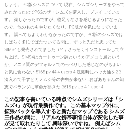
しょう。 PC版シムズについて 現在、シムズシリーズをやって
みたかったのでPS2のザ・シムズを購入し、プレイしていま
す。 楽しかったのですが、物足りなさを感じるようになった
ので、他のものもやりたくなり、PC版が今気になっていま
す。 調べてもよくわかなかったのですが、PC版のシムズでは
しばらく多忙でばたついてる間に、ずっと先だと思ってた
SIMS4も発売されてました（^^；さっそくインストールして立
ち上げ。SIMS4はカートゥーン調というかアメコミ風という
か、アニメ調のデフォルメでのっぺりした感じなのがちょい
と気に食わない 5165 pv 44 4 users 4 洗濯時にハッカ油を2,3
滴入れて干すとカメムシ等の害虫が来ない…おばあちゃんの知
恵でベランダに革命が起きた 3615 pv Up 4 1 user 4
この記事を書いている時点でシムズシリーズは「シ
ムズ4」が現行最新作です。 この基本マップ外に、
拡張パックを導入すると新たなマップである シムズ
三作品の間に、リアルな携帯事情自体が変化した事
が見て取れたりして 興味深いですね。 例えばシム