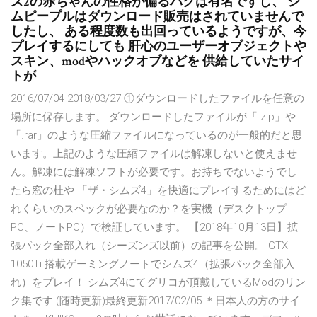
ズ2の赤ちゃんの性格が偏るバグは有名ですし、 シ
ムピープルはダウンロード販売はされていませんで
したし、 ある程度数も出回っているようですが、今
プレイするにしても 肝心のユーザーオブジェクトや
スキン、modやハックオブなどを 供給していたサイ
トが
2016/07/04 2018/03/27 ①ダウンロードしたファイルを任意の
場所に保存します。 ダウンロードしたファイルが「.zip」や
「.rar」のような圧縮ファイルになっているのが一般的だと思
います。上記のような圧縮ファイルは解凍しないと使えませ
ん。解凍には解凍ソフトが必要です。お持ちでないようでし
たら窓の杜や 「ザ・シムズ4」を快適にプレイするためにはど
れくらいのスペックが必要なのか？を実機（デスクトップ
PC、ノートPC）で検証しています。 【2018年10月13日】拡
張パック全部入れ（シーズンズ以前）の記事を公開。 GTX
1050Ti 搭載ゲーミングノートでシムズ4（拡張パック全部入
れ）をプレイ！ シムズ4にてグリコが頂戴しているModのリン
ク集です (随時更新)最終更新2017/02/05 ＊日本人の方のサイ