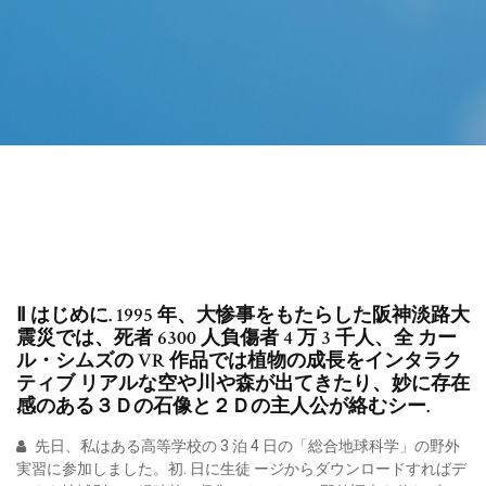
Ⅱ はじめに. 1995 年、大惨事をもたらした阪神淡路大
震災では、死者 6300 人負傷者 4 万 3 千人、全 カー
ル・シムズの VR 作品では植物の成長をインタラク
ティブ リアルな空や川や森が出てきたり、妙に存在
感のある３Ｄの石像と２Ｄの主人公が絡むシー.
先日、私はある高等学校の 3 泊 4 日の「総合地球科学」の野外
実習に参加しました。初. 日に生徒 ージからダウンロードすればデ