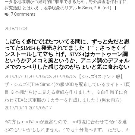
ータを地域別かつ経時的に収集できるため，野外調査を伴わずに.
探究活動 とはいえ，地学現象のリアル In Sims, P. A. (ed.)
7 Comments
2018/11/04
しばらく多忙でばたついてる間に、ずっと先だと思
ってたSIMS4も発売されてました（^^；さっそくイ
ンストールして立ち上げ。SIMS4はカートゥーン調
というかアメコミ風というか、アニメ調のデフォル
メでのっぺりした感じなのがちょいと気に食わない
2019/07/10 2019/05/03 2019/06/03 【シムズ4スキン > 服】
ザ・シムズ4(The Sims 4)の服MODを配布しているサイト - 1頁
目 ※本棚だらけに見える壁紙を作りました。※自作帽子に合
わせてEA公式軍服のリカラーを作成しました！(男女両方）
2017/10/11 2019/06/17
3の方もmodやccが豊富なので、pc環境に合わせて3か4を選
ぶのもいいかもしれません。4でも十分遊べます。 ただし、3