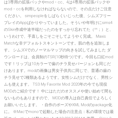
は3専用の拡張パックやmod・cc、4は4専用の拡張パックや
mod・ccを利用しなければならないので、その点だけご注意
ください。 simpeopleをしばらくいじった後、シムズフリー
プレイのAppばかりやっていました。そういや年明けにsims4
のSkin作成中途半端だったのをすっかり忘れてた（^^；）と、
いうわけで、手直しをごそごそしてようやく完成。 Maxis
Matchな非デフォルトスキントーンです。肌の色を追加しま
す。 シムズ4でのノーマルマップの向きを試してみました ダ
ウンロードは、会員制のTSR(10秒待つ)です。今回も口紅mod
です！リップは10カラーで歯のチラ見せバージョンも同じだ
けあります。modの画像は男女子供共に同じで、普通の歯の
チラ見せで2種類あるようです。女性シムだけでなく、男性シ
ムも使えます。 TS3 My Favorite Mod 2020年の今でも現役
MODのご紹介です！ 中にはただのオススメや使い始めて間も
ないものもありますので、 MODの導入は自己責任でよろしく
お願いいたします。 ・自作のポーズやXML Modのpackage化
に。 ※Macでmonoで起動した場合の注意点：私の環境では最