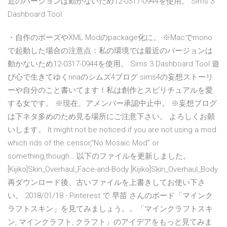
近のバージョンは動かないため12-0317-0944を使用。 Sims 3
Dashboard Tool
・自作のポーズやXML Modのpackage化に。 ※Macでmono
で起動した場合の注意点：私の環境では最近のバージョンは
動かないため12-0317-0944を使用。 Sims 3 Dashboard Tool 遊
び心で生きてゆくrinaのシムズ4ブログ sims4の妄想ストーリ
ーや自分のこと書いてます！私は創作とスピリチュアルを愛
する女です。 ※現在、アメンバー承認中止中。 ※妄想ブログ
は下ネタ多めのため見る場所にご注意下さい。 よろしくお願
いします。 It might not be noticed if you are not using a mod
which rids of the censor,”No Mosaic Mod” or
something,though… 以下のファイルを更新しました。
[Kijiko]Skin_Overhaul_Face-and-Body [Kijiko]Skin_Overhaul_Body
再ダウンロード後、古いファイルを上書きしてお使い下さ
い。 2018/01/18 - Pinterest で 早苗 さんのボード「マインク
ラフトスキン」を見てみましょう。。「マインクラフトスキ
ン, マインクラフト, クラフト」のアイデアをもっと見てみま